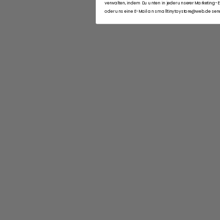
verwalten, indem Du unten in jeder unserer Marketing-
oder uns eine E-Mail an smalltinytoystore@web.de sen