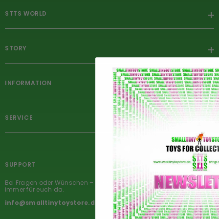
STTS WORLD
STORY
INFORMATION
SERVICE
SUPPORT
Bei Fragen oder Wünschen – schreibt uns einfach an. Wir sind
immer für euch da.
info@smalltinytoystore.de