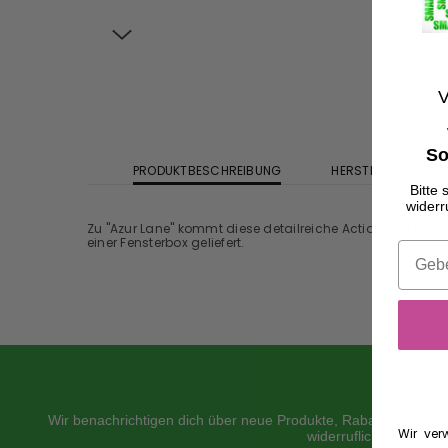
V
So
PRODUKTBESCHREIBUNG
HERSTELLERBESCH
Bitte
widerr
Zu "Azur Lane" kommt diese detailreiche Actionfigur im 
einer Fensterbox geliefert.
Wir benachrichtigen dich über neue Produkte, Rabatte,
Sondera
Wir ver
widerruflich Informati