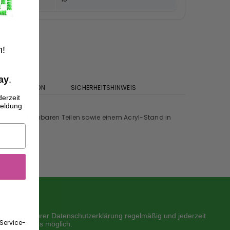
n!
,
ay
.
TLICHE PERSON
SICHERHEITSHINWEIS
erzeit
meldung
ör, austauschbaren Teilen sowie einem Acryl-Stand in
sprechend Eurer Datenschutzerklärung regelmäßig und jederzeit
Service-
zeit kostenlos möglich.