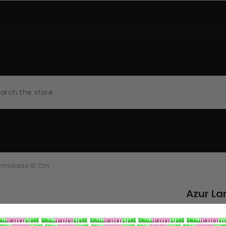
SORIES
HOME & GIFTS
MANGA & ANIME
ormidable 10 Cm
Azur La
Formid