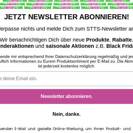
Jahren
JETZT NEWSLETTER ABONNIEREN!
erpasse nichts und melde Dich zum STTS-Newsletter a
Wir benachrichtigen Dich über neue
Produkte
,
Rabatte
nderaktionen
und
saisonale Aktionen
z.B.
Black Frid
REIBUNG
VERSAND
FAQ
HERSTELLER EU/VERANTWOR
 sende mir entsprechend Ihrer Datenschutzerklärung regelmäßig und jed
uflich Informationen zu Eurem Produktsortiment per E-Mail zu. Die Ab
ist jederzeit kostenlos möglich.
"Nendoroid"-Design. Sie ist ca. 10 cm groß und wird mit weiterem Zubeh
Newsletter abonnieren.
Nein, danke.
Verpasse nichts und melde Dich im STTS-Newsletter an!
ktionen und saisonale Aktionen z.B. Black Friday.
Bitte sende mir ent
wenden E-Mail und gezielte Online-Werbung, um Ihnen Produkt- und 
onen zu Eurem Produktsortiment per E-Mail zu. Die Abmeldung ist jeder