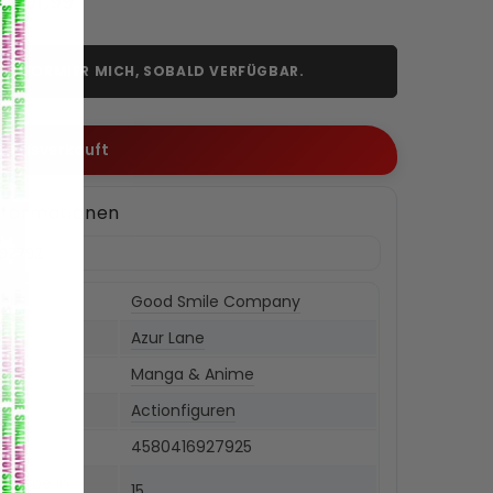
€91,99
INFORMIER MICH, SOBALD VERFÜGBAR.
 / Ausverkauft
nformationen
92792
ler
Good Smile Company
a
Azur Lane
rie
Manga & Anime
ttyp
Actionfiguren
de
4580416927925
reigabe in
15