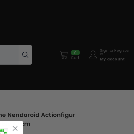
Sign
or
Register
0
0
In
items
Cart
My account
ne Nendoroid Actionfigur
able 10 cm