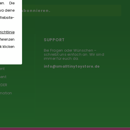
en. Die
wa deine
Hier abonnieren.
ebsite-
ichtlinie
ferenzen
ICE
SUPPORT
k klicken
Bei Fragen oder Wünschen –
ct
schreibt uns einfach an. Wir sind
immer für euch da.
info@smalltinytoystore.de
ent
ent
RDER
mation