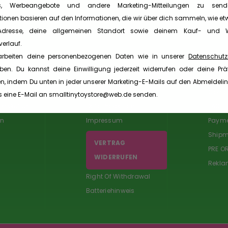
s, Werbeangebote und andere Marketing-Mitteilungen zu send
tionen basieren auf den Informationen, die wir über dich sammeln, wie et
-Adresse, deine allgemeinen Standort sowie deinem Kauf- und W
erlauf.
arbeiten deine personenbezogenen Daten wie in unserer
Datenschutzr
en. Du kannst deine Einwilligung jederzeit widerrufen oder deine Prä
INFORMATION
SERV
n, indem Du unten in jeder unserer Marketing-E-Mails auf den Abmeldelin
AGB
Conta
s eine E-Mail an smalltinytoystore@web.de senden.
nskultur
Data Protection
FAQ
on
Impressum
Paym
Shipm
VERTRAG
PRE O
WIDERRUFEN
Rekla
Right Of Withdrawal
Batteriehinweis