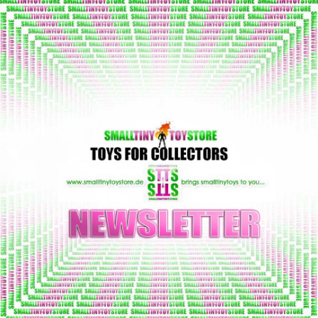
€109,00
Archive
Detaili
SKU:
GSC
Herstel
Them
Katego
Produk
EAN Co
Altersf