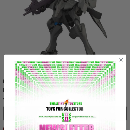
1
/
5
Muv-Luv Alternative Plastic Model Kit Fubuki
Imperial Japanese Army 18 cm
€129,99
€44,99
SOLD OUT