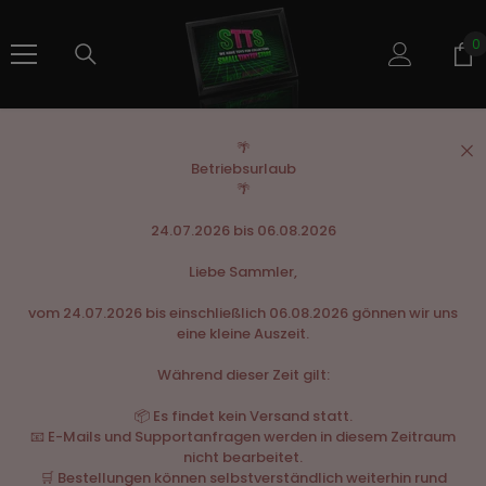
SKIP TO CONTENT
0
0
i
🌴
Betriebsurlaub
🌴
24.07.2026 bis 06.08.2026
Liebe Sammler,
vom 24.07.2026 bis einschließlich 06.08.2026 gönnen wir uns
eine kleine Auszeit.
Während dieser Zeit gilt:
📦 Es findet kein Versand statt.
📧 E-Mails und Supportanfragen werden in diesem Zeitraum
nicht bearbeitet.
🛒 Bestellungen können selbstverständlich weiterhin rund