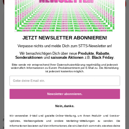
Archive / Ausverkauft
Detailinformationen
SKU:
KTOKP621
JETZT NEWSLETTER ABONNIEREN!
Hersteller
Kotobukiya
Verpasse nichts und melde Dich zum STTS-Newsletter an!
Thema
Muv-Luv
Wir benachrichtigen Dich über neue
Produkte
,
Rabatte
,
Sonderaktionen
und
saisonale Aktionen
z.B.
Black Friday
.
Kategorie
Manga & Anime
Bitte sende mir entsprechend Ihrer Datenschutzerklärung regelmäßig und jederzeit
widerruflich Informationen zu Eurem Produktsortiment per E-Mail zu. Die Abmeldung
Produkttyp
Modellbausätze
ist jederzeit kostenlos möglich.
EAN Code
4934054036028
Altersfreigabe in Jahren
13
Newsletter abonnieren.
Nein, danke.
Wir verwenden E-Mail und gezielte Online-Werbung, um Ihnen Produkt- und Service-
PRODUKTBESCHREIBUNG
Updates, Werbeangebote und andere Marketing-Mitteilungen zu senden. Die
Informationen basieren auf den Informationen, die wir über dich sammeln, wie etwa deine
HERSTELLERBESCHREIBUNG